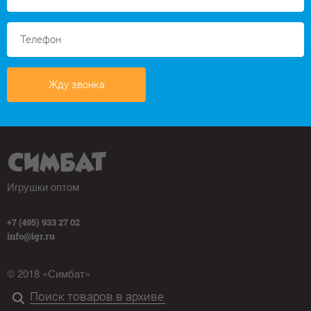
Жду звонка
Игрушки оптом
+7 (495) 933 27 02
info@igr.ru
© 2018 «Симбат»