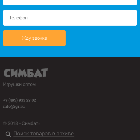
Жду звонка
Игрушки оптом
+7 (495) 933 27 02
info@igr.ru
© 2018 «Симбат»