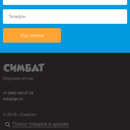
Жду звонка
Игрушки оптом
+7 (495) 933 27 02
info@igr.ru
© 2018 «Симбат»