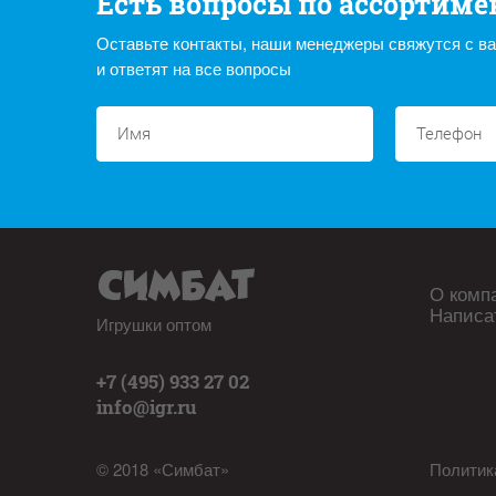
Есть вопросы по ассортиме
Оставьте контакты, наши менеджеры свяжутся с в
и ответят на все вопросы
О комп
Написа
Игрушки оптом
+7 (495) 933 27 02
info@igr.ru
© 2018 «Симбат»
Политик