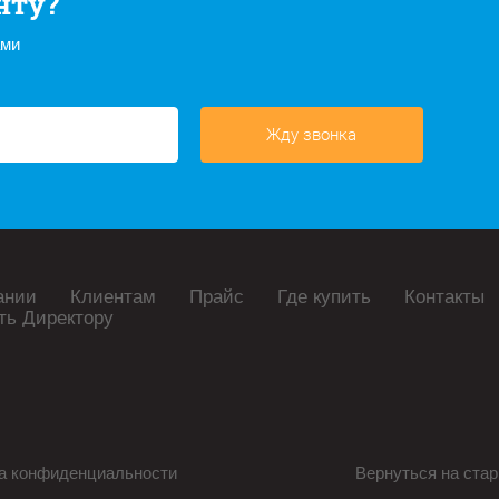
нту?
ами
Жду звонка
ании
Клиентам
Прайс
Где купить
Контакты
ть Директору
а конфиденциальности
Вернуться на стар