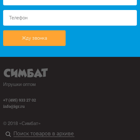
Жду звонка
Игрушки оптом
+7 (495) 933 27 02
info@igr.ru
© 2018 «Симбат»