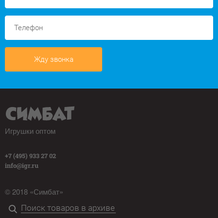
Жду звонка
Игрушки оптом
+7 (495) 933 27 02
info@igr.ru
© 2018 «Симбат»