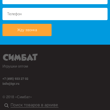
Жду звонка
Игрушки оптом
+7 (495) 933 27 02
info@igr.ru
© 2018 «Симбат»