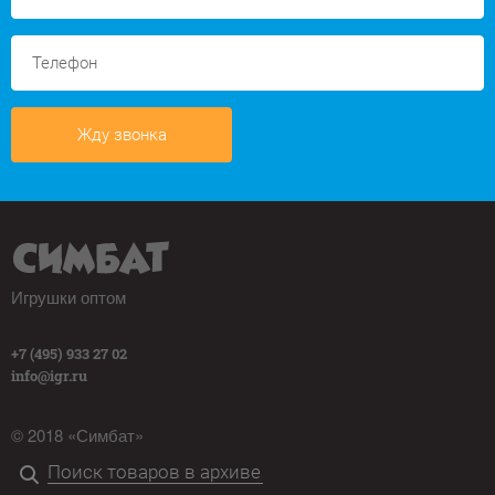
Жду звонка
Игрушки оптом
+7 (495) 933 27 02
info@igr.ru
© 2018 «Симбат»