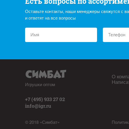
Есть вопросы по ассортиме
Оставьте контакты, наши менеджеры свяжутся с в
и ответят на все вопросы
О комп
Написа
Игрушки оптом
+7 (495) 933 27 02
info@igr.ru
© 2018 «Симбат»
Политик