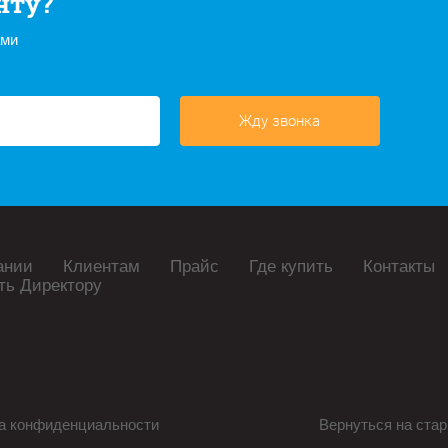
нту?
ами
Жду звонка
ании
Клиентам
Прайс
Где купить
Контакты
ть Директору
а конфиденциальности
Вернуться на стар