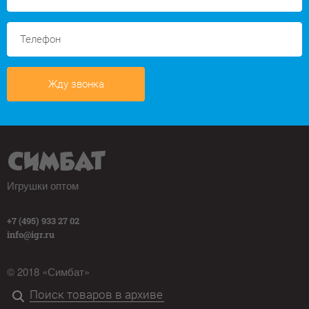
Жду звонка
Игрушки оптом
+7 (495) 933 27 02
info@igr.ru
© 2018 «Симбат»