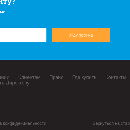
нту?
ами
Жду звонка
ании
Клиентам
Прайс
Где купить
Контакты
ть Директору
а конфиденциальности
Вернуться на стар