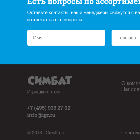
Есть вопросы по ассортиме
Оставьте контакты, наши менеджеры свяжутся с в
и ответят на все вопросы
О комп
Написа
Игрушки оптом
+7 (495) 933 27 02
info@igr.ru
© 2018 «Симбат»
Политик