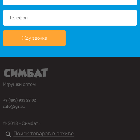
Жду звонка
Игрушки оптом
+7 (495) 933 27 02
info@igr.ru
© 2018 «Симбат»