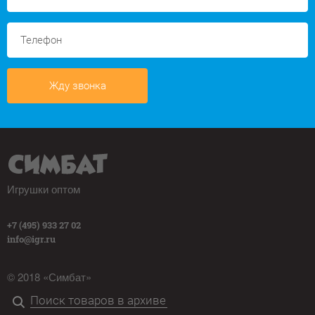
Жду звонка
Игрушки оптом
+7 (495) 933 27 02
info@igr.ru
© 2018 «Симбат»