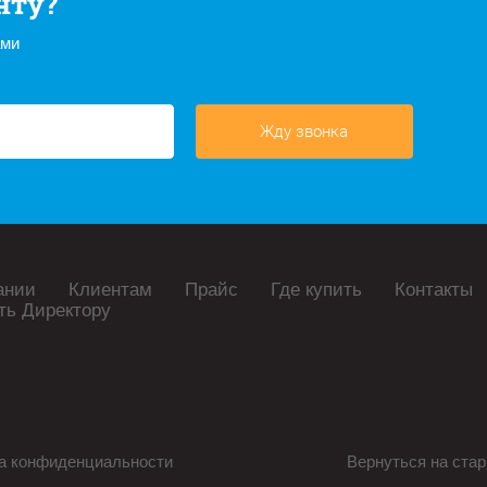
нту?
ами
Жду звонка
ании
Клиентам
Прайс
Где купить
Контакты
ть Директору
а конфиденциальности
Вернуться на стар