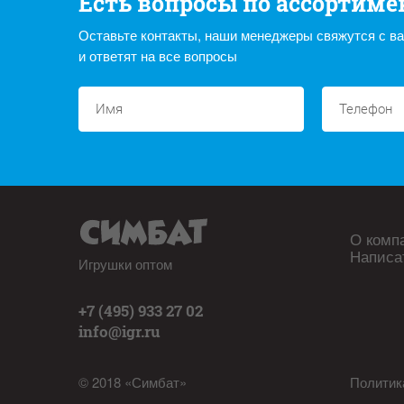
Есть вопросы по ассортиме
Оставьте контакты, наши менеджеры свяжутся с в
и ответят на все вопросы
О комп
Написа
Игрушки оптом
+7 (495) 933 27 02
info@igr.ru
© 2018 «Симбат»
Политик