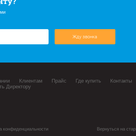
нту?
ами
Жду звонка
ании
Клиентам
Прайс
Где купить
Контакты
ть Директору
а конфиденциальности
Вернуться на стар