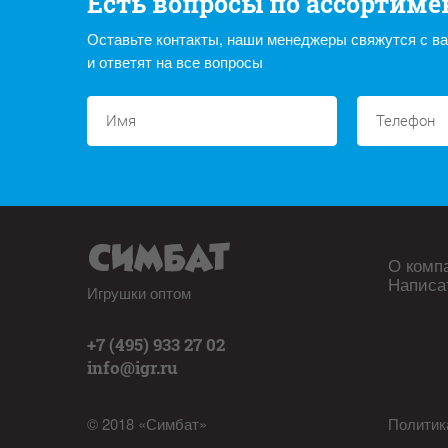
Есть вопросы по ассортиме
Оставьте контакты, наши менеджеры свяжутся с в
и ответят на все вопросы
О комп
Написа
Игрушки оптом
+7 (495) 933 27 02
info@igr.ru
© 2018 «Симбат»
Политик