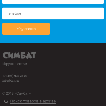
Жду звонка
Игрушки оптом
+7 (495) 933 27 02
info@igr.ru
© 2018 «Симбат»