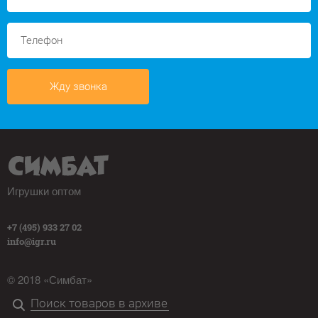
Жду звонка
Игрушки оптом
+7 (495) 933 27 02
info@igr.ru
© 2018 «Симбат»