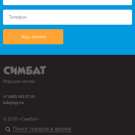
Жду звонка
Игрушки оптом
+7 (495) 933 27 02
info@igr.ru
© 2018 «Симбат»