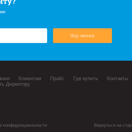
нту?
ами
Жду звонка
ании
Клиентам
Прайс
Где купить
Контакты
ть Директору
а конфиденциальности
Вернуться на стар