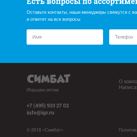
Есть вопросы по ассортиме
Оставьте контакты, наши менеджеры свяжутся с в
и ответят на все вопросы
О комп
Написа
Игрушки оптом
+7 (495) 933 27 02
info@igr.ru
© 2018 «Симбат»
Политик