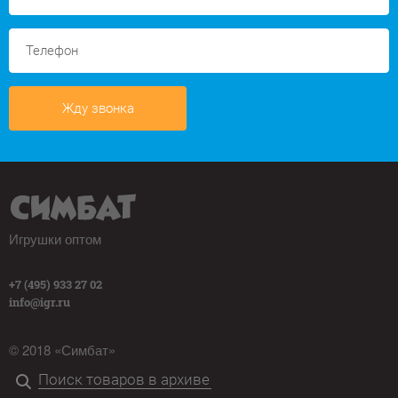
Жду звонка
Игрушки оптом
+7 (495) 933 27 02
info@igr.ru
© 2018 «Симбат»