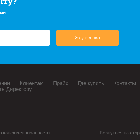
нту?
ами
Жду звонка
ании
Клиентам
Прайс
Где купить
Контакты
ть Директору
а конфиденциальности
Вернуться на стар