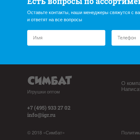
Есть вопросы по ассортиме
Оставьте контакты, наши менеджеры свяжутся с в
и ответят на все вопросы
О комп
Написа
Игрушки оптом
+7 (495) 933 27 02
info@igr.ru
© 2018 «Симбат»
Политик