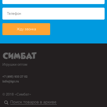
Жду звонка
Игрушки оптом
+7 (495) 933 27 02
info@igr.ru
© 2018 «Симбат»