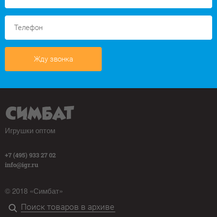
Жду звонка
Игрушки оптом
+7 (495) 933 27 02
info@igr.ru
© 2018 «Симбат»