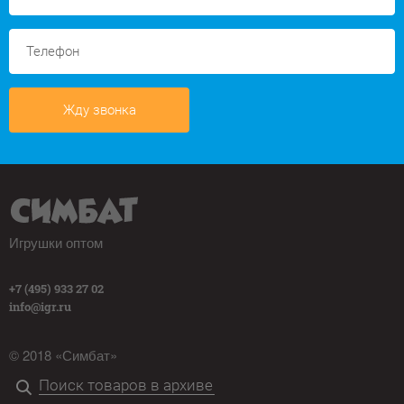
Жду звонка
Игрушки оптом
+7 (495) 933 27 02
info@igr.ru
© 2018 «Симбат»