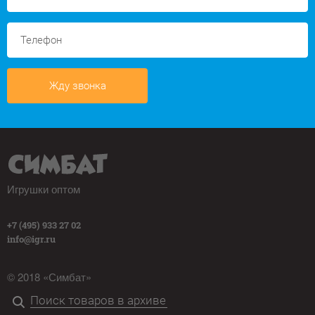
Жду звонка
Игрушки оптом
+7 (495) 933 27 02
info@igr.ru
© 2018 «Симбат»