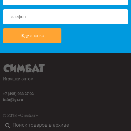
Жду звонка
Игрушки оптом
+7 (495) 933 27 02
info@igr.ru
© 2018 «Симбат»