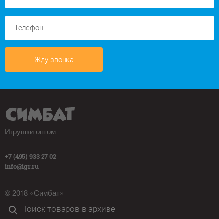
Жду звонка
Игрушки оптом
+7 (495) 933 27 02
info@igr.ru
© 2018 «Симбат»