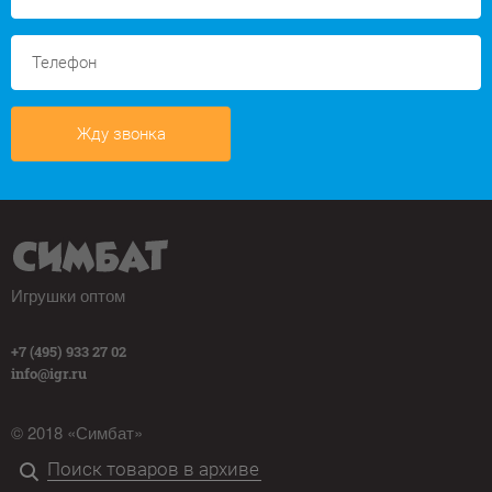
Жду звонка
Игрушки оптом
+7 (495) 933 27 02
info@igr.ru
© 2018 «Симбат»