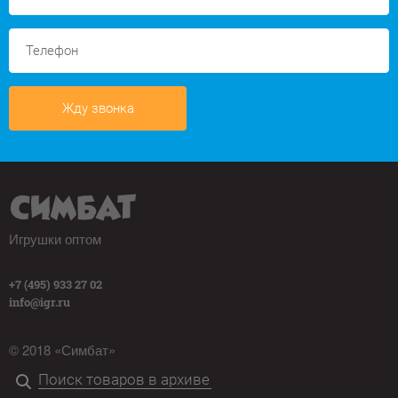
Жду звонка
Игрушки оптом
+7 (495) 933 27 02
info@igr.ru
© 2018 «Симбат»