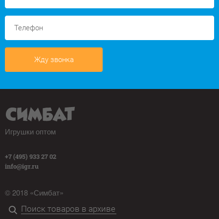
Жду звонка
Игрушки оптом
+7 (495) 933 27 02
info@igr.ru
© 2018 «Симбат»