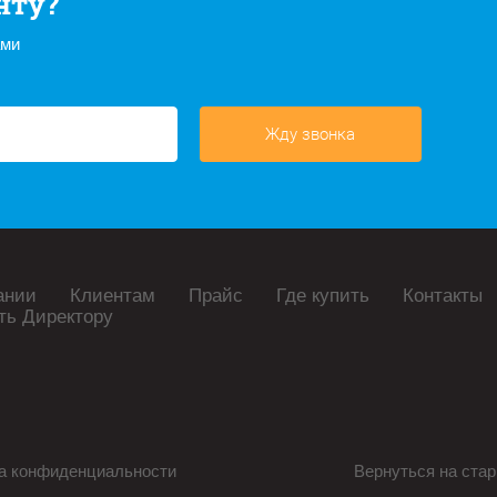
нту?
ами
Жду звонка
ании
Клиентам
Прайс
Где купить
Контакты
ть Директору
а конфиденциальности
Вернуться на стар