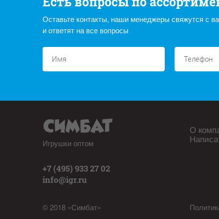
Есть вопросы по ассортиме
Оставьте контакты, наши менеджеры свяжутся с в
и ответят на все вопросы
О комп
Написа
Игрушки оптом
+7 (495) 933 27 02
info@igr.ru
© 2018 «Симбат»
Политик