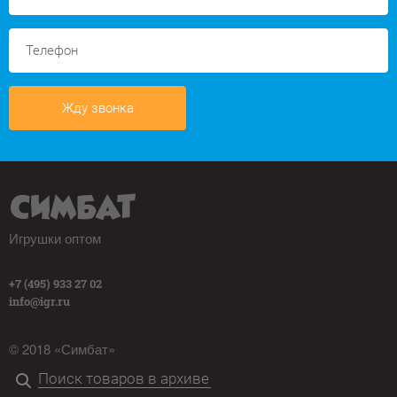
Жду звонка
Игрушки оптом
+7 (495) 933 27 02
info@igr.ru
© 2018 «Симбат»