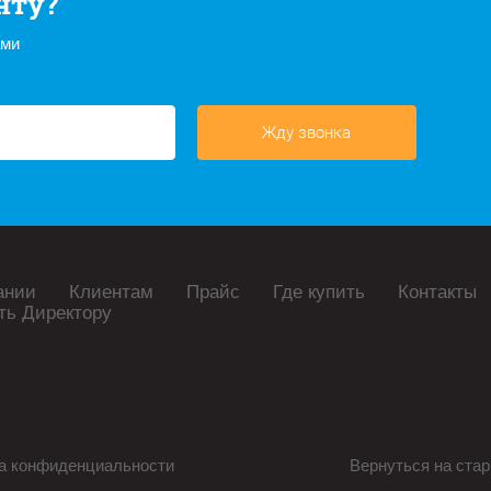
нту?
ами
Жду звонка
ании
Клиентам
Прайс
Где купить
Контакты
ть Директору
а конфиденциальности
Вернуться на стар