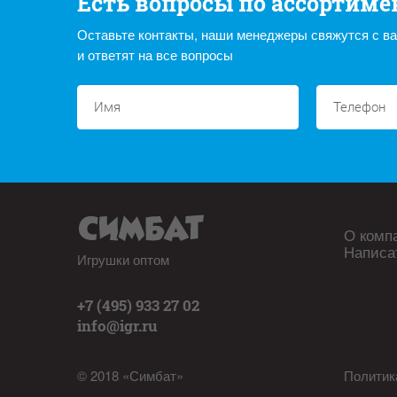
Есть вопросы по ассортиме
Оставьте контакты, наши менеджеры свяжутся с в
и ответят на все вопросы
О комп
Написа
Игрушки оптом
+7 (495) 933 27 02
info@igr.ru
© 2018 «Симбат»
Политик