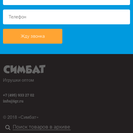
Жду звонка
Игрушки оптом
+7 (495) 933 27 02
info@igr.ru
© 2018 «Симбат»