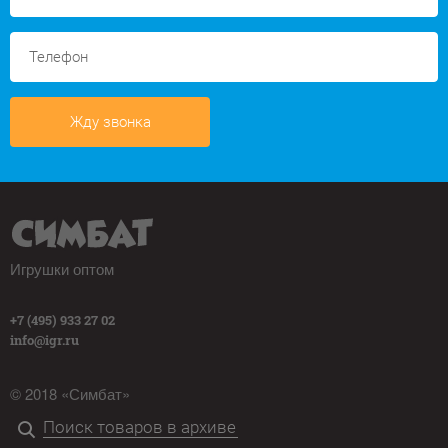
Жду звонка
Игрушки оптом
+7 (495) 933 27 02
info@igr.ru
© 2018 «Симбат»