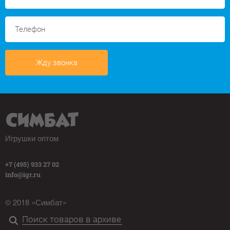
Жду звонка
Игрушки оптом
+7 (495) 933 27 02
info@igr.ru
© 2018 «Симбат»