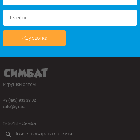
Жду звонка
Игрушки оптом
+7 (495) 933 27 02
info@igr.ru
© 2018 «Симбат»