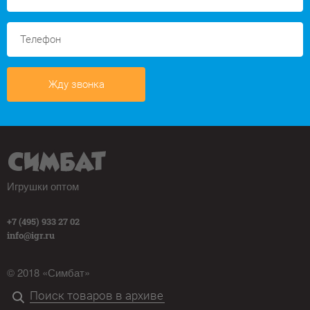
Жду звонка
Игрушки оптом
+7 (495) 933 27 02
info@igr.ru
© 2018 «Симбат»