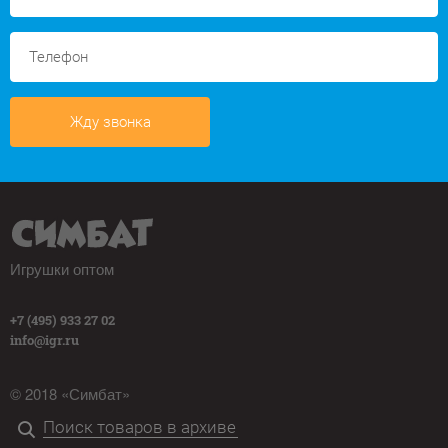
Жду звонка
Игрушки оптом
+7 (495) 933 27 02
info@igr.ru
© 2018 «Симбат»