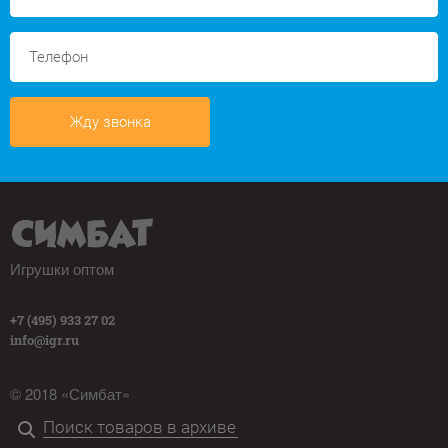
Жду звонка
Игрушки оптом
+7 (495) 933 27 02
info@igr.ru
© 2018 «Симбат»