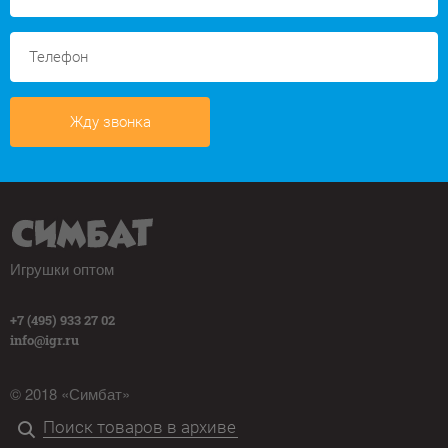
Жду звонка
Игрушки оптом
+7 (495) 933 27 02
info@igr.ru
© 2018 «Симбат»