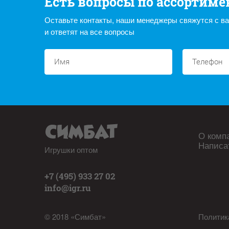
Есть вопросы по ассортиме
Оставьте контакты, наши менеджеры свяжутся с в
и ответят на все вопросы
О комп
Написа
Игрушки оптом
+7 (495) 933 27 02
info@igr.ru
© 2018 «Симбат»
Политик