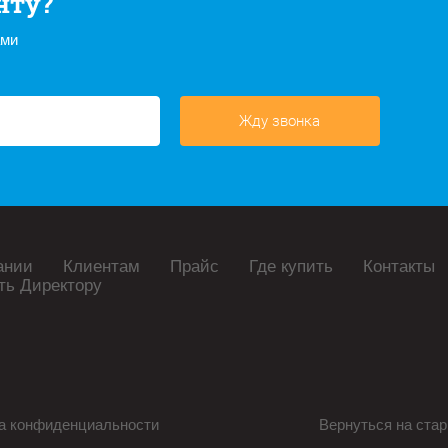
нту?
ами
Жду звонка
ании
Клиентам
Прайс
Где купить
Контакты
ть Директору
а конфиденциальности
Вернуться на стар