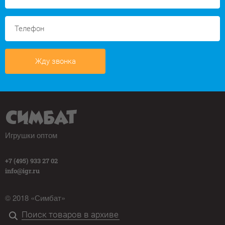
Жду звонка
Игрушки оптом
+7 (495) 933 27 02
info@igr.ru
© 2018 «Симбат»