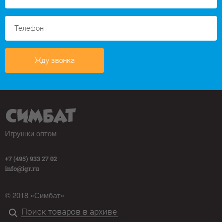
Жду звонка
Игрушки оптом
+7 (495) 933 27 02
info@igr.ru
© 2018 «Симбат»