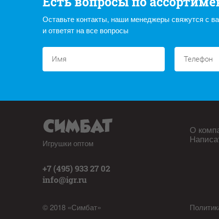
Есть вопросы по ассортиме
Оставьте контакты, наши менеджеры свяжутся с в
и ответят на все вопросы
О комп
Написа
Игрушки оптом
+7 (495) 933 27 02
info@igr.ru
© 2018 «Симбат»
Политик