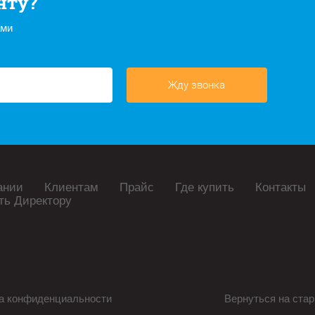
нту?
ами
Жду звонка
ании
Клиентам
Прайс
Где купить
Контакты
ть Директору
а конфиденциальности
Вернуться на стар