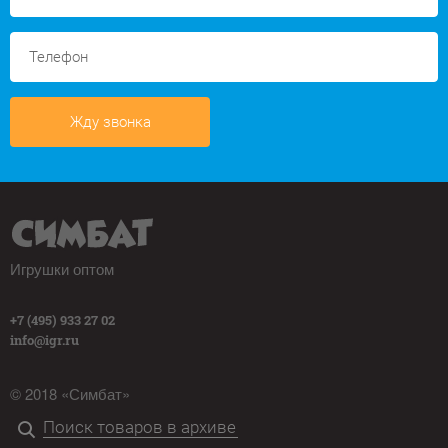
Жду звонка
Игрушки оптом
+7 (495) 933 27 02
info@igr.ru
© 2018 «Симбат»