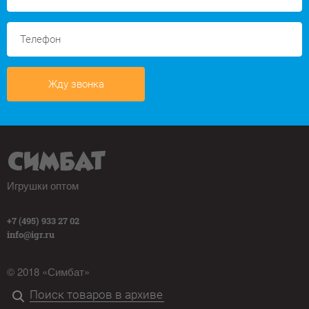
Жду звонка
Игрушки оптом
+7 (495) 933 27 02
info@igr.ru
© 2018 «Симбат»