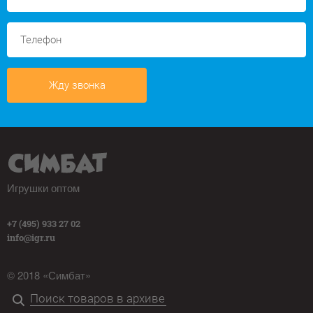
Жду звонка
Игрушки оптом
+7 (495) 933 27 02
info@igr.ru
© 2018 «Симбат»