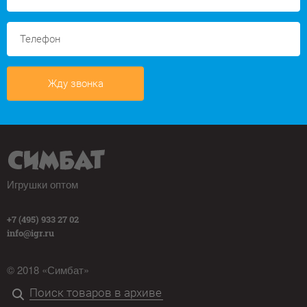
Жду звонка
Игрушки оптом
+7 (495) 933 27 02
info@igr.ru
© 2018 «Симбат»