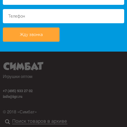
Жду звонка
Игрушки оптом
+7 (495) 933 27 02
info@igr.ru
© 2018 «Симбат»